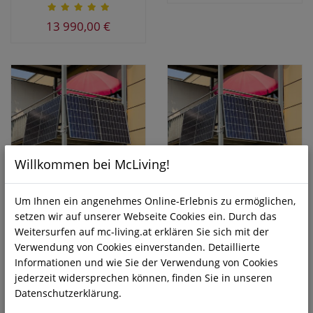
13 990,00 €
Willkommen bei McLiving!
Balkonkraftwerk 800 W mit
Balkonkraftwerk 800 W mit
WLAN
langer Garantie ohne WLan
Um Ihnen ein angenehmes Online-Erlebnis zu ermöglichen,
Photovoltaik
Photovoltaik
setzen wir auf unserer Webseite Cookies ein. Durch das
Weitersurfen auf mc-living.at erklären Sie sich mit der
630,00 €
570,00 €
Verwendung von Cookies einverstanden. Detaillierte
Informationen und wie Sie der Verwendung von Cookies
jederzeit widersprechen können, finden Sie in unseren
Datenschutzerklärung.