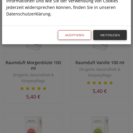
Informationen und wie Sie der Verwendung von Cookies
jederzeit widersprechen können, finden Sie in unseren
Datenschutzerklärung.
AKZEPTIEREN
WEITERLESEN
Raumduft Morgenblüte 100
Raumduft Vanille 100 ml
ml
Drogerie, Gesundheit &
Drogerie, Gesundheit &
Körperpflege
Körperpflege
5,40 €
5,40 €