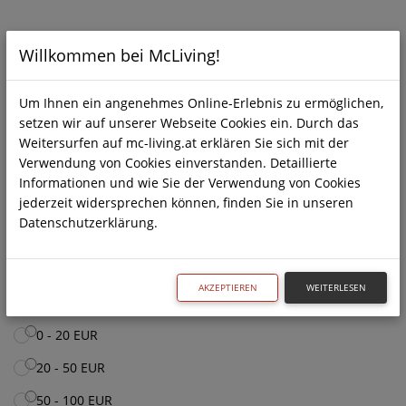
Willkommen bei McLiving!
Unterkategorien
Zurück...
Um Ihnen ein angenehmes Online-Erlebnis zu ermöglichen,
Energydrinks
setzen wir auf unserer Webseite Cookies ein. Durch das
Weitersurfen auf mc-living.at erklären Sie sich mit der
Kaffee & Espresso
Verwendung von Cookies einverstanden. Detaillierte
Liköre
Informationen und wie Sie der Verwendung von Cookies
Limonaden
jederzeit widersprechen können, finden Sie in unseren
Datenschutzerklärung.
Tee
AKZEPTIEREN
WEITERLESEN
Preis
0 - 20 EUR
20 - 50 EUR
50 - 100 EUR